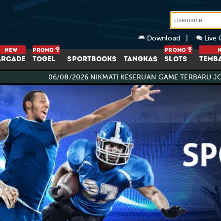
Download |
Live
NEW
PROMO
PROMO
ARCADE
TOGEL
SPORTBOOKS
TANGKAS
SLOTS
TEMB
06/08/2026
NIKMATI KESERUAN GAME TERBARU JOKERCASH !