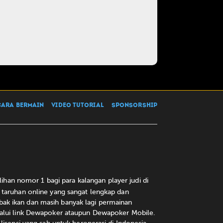
CARA BERMAIN
VIDEO TUTORIAL
SPONSORSHIP
ilihan nomor 1 bagi para kalangan player judi di
taruhan online yang sangat lengkap dan
embak ikan dan masih banyak lagi permainan
alui link Dewapoker ataupun Dewapoker Mobile.