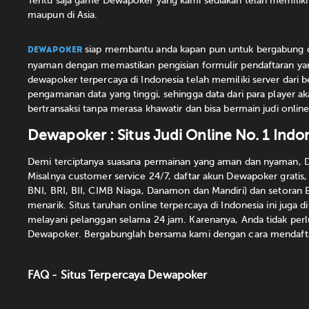
Tentu saja game Dewapoker yang kami sediakan telah memiliki l
maupun di Asia.
siap membantu anda kapan pun untuk bergabung de
Dewapoker
nyaman dengan memastikan pengisian formulir pendaftaran yan
dewapoker terpercaya di Indonesia telah memiliki server dari b
pengamanan data yang tinggi, sehingga data dari para player a
bertransaksi tanpa merasa khawatir dan bisa bermain judi onlin
Dewapoker : Situs Judi Online No. 1 Indo
Demi terciptanya suasana permainan yang aman dan nyaman, De
Misalnya customer service 24/7, daftar akun Dewapoker gratis, 
BNI, BRI, BII, CIMB Niaga, Danamon dan Mandiri) dan setoran E
menarik. Situs taruhan online terpercaya di Indonesia ini juga d
melayani pelanggan selama 24 jam. Karenanya, Anda tidak perlu k
Dewapoker. Bergabunglah bersama kami dengan cara mendaftar
FAQ - Situs Terpercaya Dewapoker