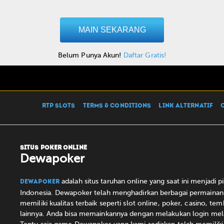
MAIN SEKARANG
Belum Punya Akun!
Daftar Gratis!
RTP SLOTS
TERMS & CONDITIONS
LINK ALTERNATIF
SITUS POKER ONLINE
Dewapoker
adalah situs taruhan online yang saat ini menjadi p
Dewapoker
Indonesia. Dewapoker telah menghadirkan berbagai permainan 
memiliki kualitas terbaik seperti slot online, poker, casino, t
lainnya. Anda bisa memainkannya dengan melakukan login mel