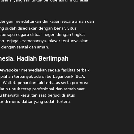
isensi yang sah untuk beroperasi di Indonesia
ngan mendaftarkan diri kalian secara aman dan
g sudah disediakan dengan benar. Situs
eberapa negara di luar negeri dengan tingkat
kan terjaga keamanannya, player tentunya akan
e dengan santai dan aman.
nesia, Hadiah Berlimpah
wapoker menyediakan segala fasilitas terbaik.
pilihan terbanyak ada di berbagai bank (BCA,
-Wallet, penarikan tak terbatas serta promosi
ilatih untuk tetap profesional dan ramah saat
hawatir kesulitan saat berjudi di situs
 di menu daftar yang sudah tertera.