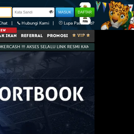
MASUK
 Chat |
Hubungi Kami |
Lupa Password?
NEW
AK IKAN
REFERRAL
PROMOSI
!! AKSES SELALU LINK RESMI KAMI dewapokerbagus.com dewapo