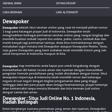
JADWAL BANK
SPONSORSHIP
CARA BERMAIN
LINK ALTERNATIF
Dewapoker
adalah situs taruhan online yang saat ini menjadi pilihan nomor
Dewapoker
1 bagi para kalangan player judi di Indonesia. Dewapoker telah
menghadirkan berbagai permainan taruhan online yang sangat lengkap dan
memiliki kualitas terbaik seperti slot online, poker, casino, tembak ikan dan
masih banyak lagi permainan lainnya. Anda bisa memainkannya dengan
melakukan login melalui link Dewapoker ataupun Dewapoker Mobile. Tentu
saja game Dewapoker yang kami sediakan telah memiliki lisensi yang sah
untuk beroperasi di Indonesia maupun di Asia.
siap membantu anda kapan pun untuk bergabung dengan
Dewapoker
mendaftarkan diri kalian secara aman dan nyaman dengan memastikan
pengisian formulir pendaftaran yang sudah disediakan dengan benar. Situs
dewapoker terpercaya di Indonesia telah memiliki server dari beberapa
negara di luar negeri dengan tingkat pengamanan data yang tinggi,
sehingga data dari para player akan terjaga keamanannya, player tentunya
akan bertransaksi tanpa merasa khawatir dan bisa bermain judi online
dengan santai dan aman.
Dewapoker : Situs Judi Online No. 1 Indonesia,
Hadiah Berlimpah
Demi terciptanya suasana permainan yang aman dan nyaman, Dewapoker