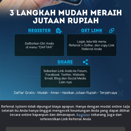
NEW
TANGKAS
RTP
DEPOSIT
WITHDRAW
PROMOSI
DOWNLOAD APLIKASI
REFERRAL
JACKPOT
Referral system tidak dipungut biaya apapun. Hanya dengan modal online saja
setelah itu Anda hanya tinggal mengecek keuntungan Anda yang dapat dilihat
VIP MEMBER
secara online kapanpun dan dimanapun.
sekarang juga dan
Register
referensikan Link Referral Anda
HUBUNGI KAMI