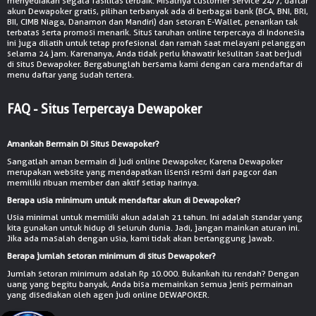
menyediakan segala fasilitas terbaik. Misalnya customer service 24/7, daftar
akun Dewapoker gratis, pilihan terbanyak ada di berbagai bank (BCA, BNI, BRI,
BII, CIMB Niaga, Danamon dan Mandiri) dan setoran E-Wallet, penarikan tak
terbatas serta promosi menarik. Situs taruhan online terpercaya di Indonesia
ini juga dilatih untuk tetap profesional dan ramah saat melayani pelanggan
selama 24 jam. Karenanya, Anda tidak perlu khawatir kesulitan saat berjudi
di situs Dewapoker. Bergabunglah bersama kami dengan cara mendaftar di
menu daftar yang sudah tertera.
FAQ - Situs Terpercaya Dewapoker
Amankah Bermain Di Situs Dewapoker?
Sangatlah aman bermain di judi online Dewapoker, Karena Dewapoker
merupakan website yang mendapatkan lisensi resmi dari pagcor dan
memiliki ribuan member dan aktif setiap harinya.
Berapa usia minimum untuk mendaftar akun di Dewapoker?
Usia minimal untuk memiliki akun adalah 21 tahun. Ini adalah standar yang
kita gunakan untuk hidup di seluruh dunia. Jadi, jangan mainkan aturan ini.
Jika ada masalah dengan usia, kami tidak akan bertanggung jawab.
Berapa jumlah setoran minimum di situs Dewapoker?
Jumlah setoran minimum adalah Rp 10.000. Bukankah itu rendah? Dengan
uang yang begitu banyak, Anda bisa memainkan semua jenis permainan
yang disediakan oleh agen judi online DEWAPOKER.