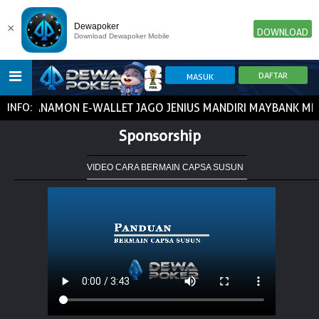
×
Dewapoker
DOWNLOAD
Download Dewapoker Mobile
SI CIMB DANAMON E-WALLET JAGO JENIUS MANDIRI MAYBANK ME
INFO:
HOME
Sponsorship
POKER
SLOT GAME
IDN E-LOTTERY
VIDEO CARA BERMAIN CAPSA SUSUN
NEW
NEW
SPORTBOOK
LIVE CASINO
IDNLIVE
NEW
TOGEL
ESPORTS
ARCADE
NEW
NEW
NEW
TEMBAK IKAN
IDNRAFFLE
IDNTRADE